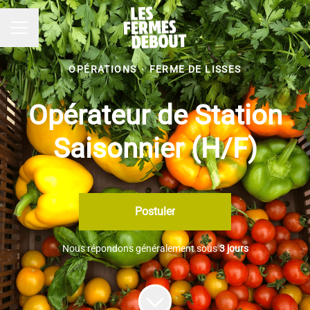
Menu carrière
OPÉRATIONS
·
FERME DE LISSES
Opérateur de Station
Saisonnier (H/F)
Postuler
Nous répondons généralement sous
3 jours