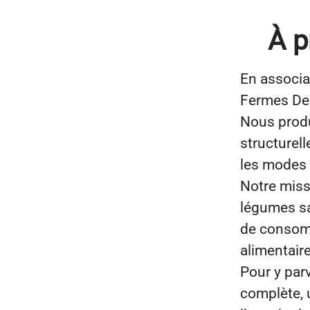
À p
En associa
Fermes Deb
Nous produ
structurell
les modes 
Notre miss
légumes sa
de consomm
alimentaire
Pour y par
complète, 