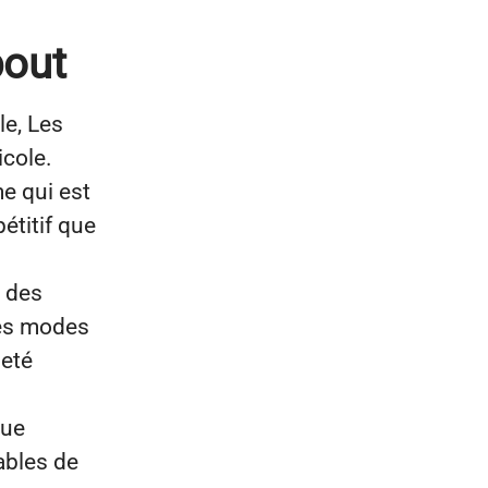
bout
le, Les
cole.
e qui est
étitif que
 des
les modes
neté
que
ables de