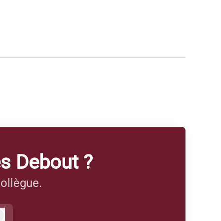
es Debout ?
ollègue.
Connexion